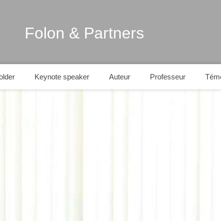
Folon & Partners
lder
Keynote speaker
Auteur
Professeur
Tém